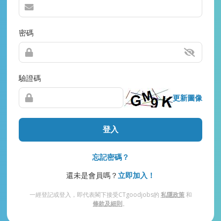
密碼
驗證碼
更新圖像
登入
忘記密碼？
還未是會員嗎？
立即加入！
一經登記或登入，即代表閣下接受CTgoodjobs的
私隱政策
和
條款及細則
。