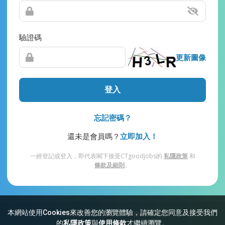
驗證碼
更新圖像
登入
忘記密碼？
還未是會員嗎？
立即加入！
一經登記或登入，即代表閣下接受CTgoodjobs的
私隱政策
和
條款及細則
。
本網站使用Cookies來改善您的瀏覽體驗，請確定您同意及接受我們
網站索引
常見問題
私隱
條款及細則
的
私隱政策
與
使用條款
才繼續瀏覽。