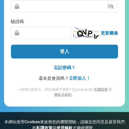
驗證碼
更新圖像
登入
忘記密碼？
還未是會員嗎？
立即加入！
一經登記或登入，即代表閣下接受CTgoodjobs的
私隱政策
和
條款及細則
。
本網站使用Cookies來改善您的瀏覽體驗，請確定您同意及接受我們
網站索引
常見問題
私隱
條款及細則
的
私隱政策
與
使用條款
才繼續瀏覽。