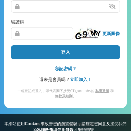
驗證碼
更新圖像
登入
忘記密碼？
還未是會員嗎？
立即加入！
一經登記或登入，即代表閣下接受CTgoodjobs的
私隱政策
和
條款及細則
。
本網站使用Cookies來改善您的瀏覽體驗，請確定您同意及接受我們
網站索引
常見問題
私隱
條款及細則
的
私隱政策
與
使用條款
才繼續瀏覽。