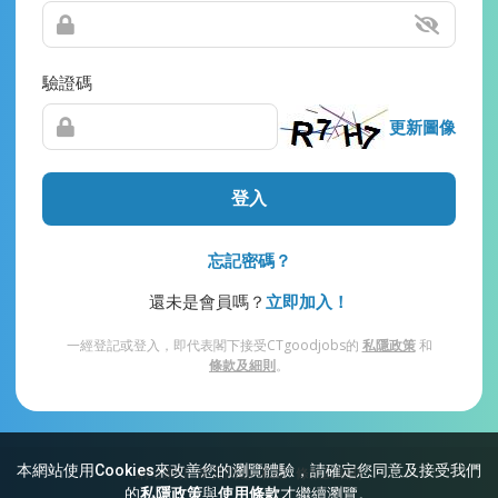
驗證碼
更新圖像
登入
忘記密碼？
還未是會員嗎？
立即加入！
一經登記或登入，即代表閣下接受CTgoodjobs的
私隱政策
和
條款及細則
。
本網站使用Cookies來改善您的瀏覽體驗，請確定您同意及接受我們
網站索引
常見問題
私隱
條款及細則
的
私隱政策
與
使用條款
才繼續瀏覽。