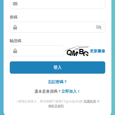
密碼
驗證碼
更新圖像
登入
忘記密碼？
還未是會員嗎？
立即加入！
一經登記或登入，即代表閣下接受CTgoodjobs的
私隱政策
和
條款及細則
。