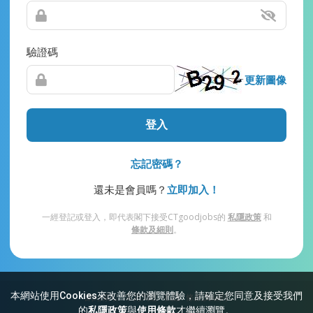
驗證碼
更新圖像
登入
忘記密碼？
還未是會員嗎？
立即加入！
一經登記或登入，即代表閣下接受CTgoodjobs的
私隱政策
和
條款及細則
。
本網站使用Cookies來改善您的瀏覽體驗，請確定您同意及接受我們
網站索引
常見問題
私隱
條款及細則
的
私隱政策
與
使用條款
才繼續瀏覽。