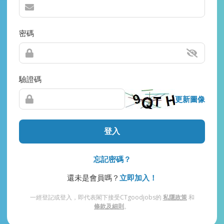
密碼
驗證碼
更新圖像
登入
忘記密碼？
還未是會員嗎？
立即加入！
一經登記或登入，即代表閣下接受CTgoodjobs的
私隱政策
和
條款及細則
。