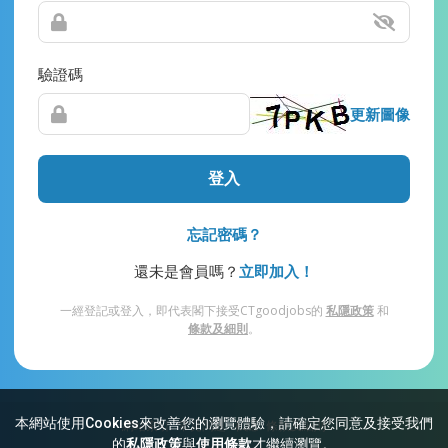
驗證碼
更新圖像
登入
忘記密碼？
還未是會員嗎？
立即加入！
一經登記或登入，即代表閣下接受CTgoodjobs的
私隱政策
和
條款及細則
。
本網站使用Cookies來改善您的瀏覽體驗，請確定您同意及接受我們
網站索引
常見問題
私隱
條款及細則
的
私隱政策
與
使用條款
才繼續瀏覽。