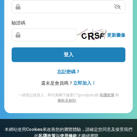
驗證碼
更新圖像
登入
忘記密碼？
還未是會員嗎？
立即加入！
一經登記或登入，即代表閣下接受CTgoodjobs的
私隱政策
和
條款及細則
。
本網站使用Cookies來改善您的瀏覽體驗，請確定您同意及接受我們
網站索引
常見問題
私隱
條款及細則
的
私隱政策
與
使用條款
才繼續瀏覽。