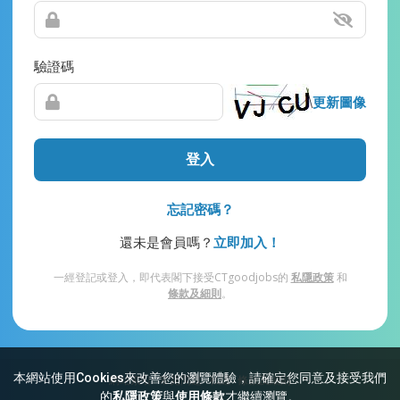
驗證碼
更新圖像
登入
忘記密碼？
還未是會員嗎？
立即加入！
一經登記或登入，即代表閣下接受CTgoodjobs的
私隱政策
和
條款及細則
。
本網站使用Cookies來改善您的瀏覽體驗，請確定您同意及接受我們
網站索引
常見問題
私隱
條款及細則
的
私隱政策
與
使用條款
才繼續瀏覽。