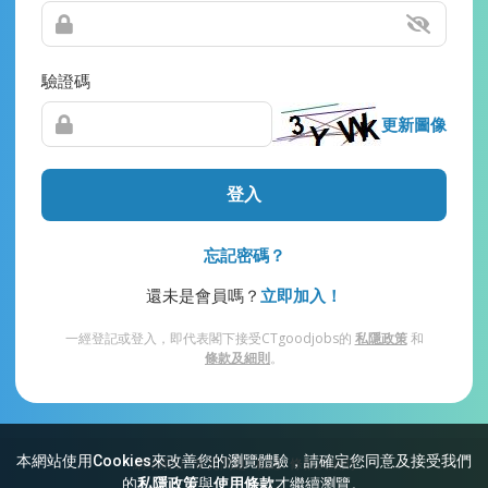
驗證碼
更新圖像
登入
忘記密碼？
還未是會員嗎？
立即加入！
一經登記或登入，即代表閣下接受CTgoodjobs的
私隱政策
和
條款及細則
。
本網站使用Cookies來改善您的瀏覽體驗，請確定您同意及接受我們
網站索引
常見問題
私隱
條款及細則
的
私隱政策
與
使用條款
才繼續瀏覽。