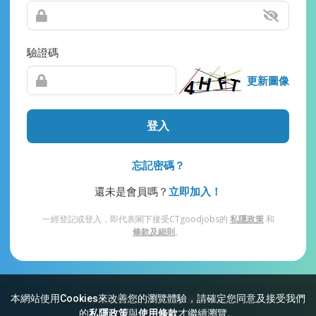
驗證碼
更新圖像
登入
忘記密碼？
還未是會員嗎？
立即加入！
一經登記或登入，即代表閣下接受CTgoodjobs的
私隱政策
和
條款及細則
。
本網站使用Cookies來改善您的瀏覽體驗，請確定您同意及接受我們
網站索引
常見問題
私隱
條款及細則
的
私隱政策
與
使用條款
才繼續瀏覽。