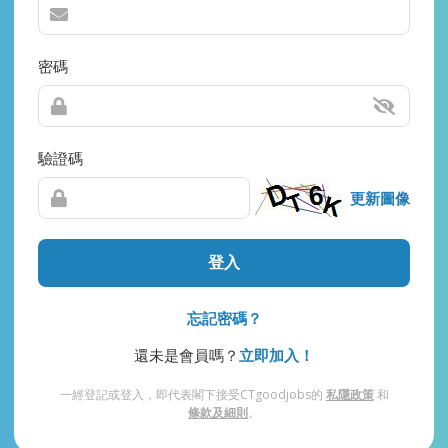
密碼
驗證碼
更新圖像
登入
忘記密碼？
還未是會員嗎？
立即加入！
一經登記或登入，即代表閣下接受CTgoodjobs的
私隱政策
和
條款及細則
。