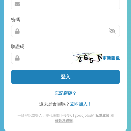
密碼
驗證碼
更新圖像
登入
忘記密碼？
還未是會員嗎？
立即加入！
一經登記或登入，即代表閣下接受CTgoodjobs的
私隱政策
和
條款及細則
。