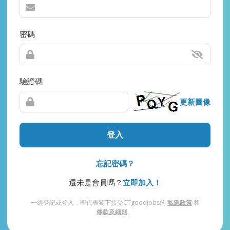
密碼
驗證碼
更新圖像
登入
忘記密碼？
還未是會員嗎？
立即加入！
一經登記或登入，即代表閣下接受CTgoodjobs的
私隱政策
和
條款及細則
。