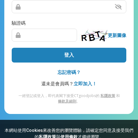
驗證碼
更新圖像
登入
忘記密碼？
還未是會員嗎？
立即加入！
一經登記或登入，即代表閣下接受CTgoodjobs的
私隱政策
和
條款及細則
。
本網站使用Cookies來改善您的瀏覽體驗，請確定您同意及接受我們
網站索引
常見問題
私隱
條款及細則
的
私隱政策
與
使用條款
才繼續瀏覽。