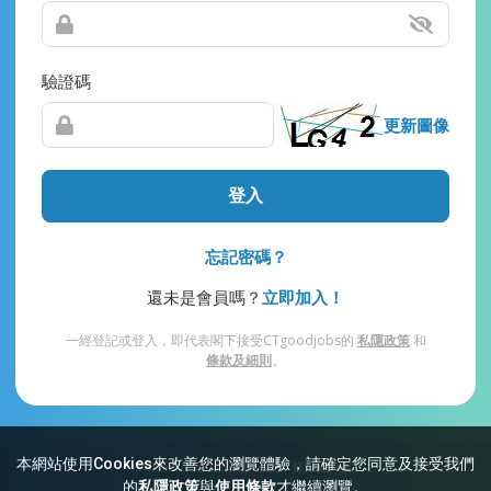
驗證碼
更新圖像
登入
忘記密碼？
還未是會員嗎？
立即加入！
一經登記或登入，即代表閣下接受CTgoodjobs的
私隱政策
和
條款及細則
。
本網站使用Cookies來改善您的瀏覽體驗，請確定您同意及接受我們
網站索引
常見問題
私隱
條款及細則
的
私隱政策
與
使用條款
才繼續瀏覽。