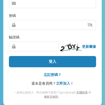
密碼
驗證碼
更新圖像
登入
忘記密碼？
還未是會員嗎？
立即加入！
一經登記或登入，即代表閣下接受CTgoodjobs的
私隱政策
和
條款及細則
。