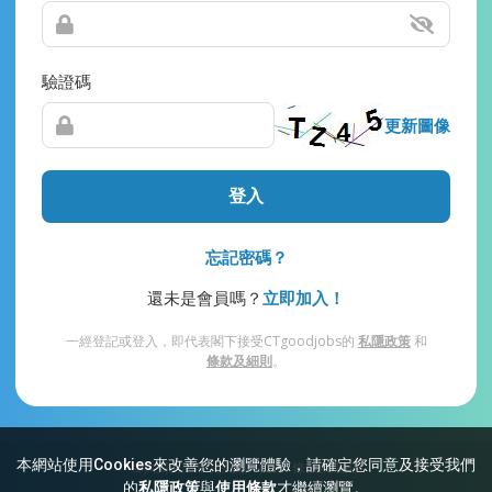
驗證碼
更新圖像
登入
忘記密碼？
還未是會員嗎？
立即加入！
一經登記或登入，即代表閣下接受CTgoodjobs的
私隱政策
和
條款及細則
。
本網站使用Cookies來改善您的瀏覽體驗，請確定您同意及接受我們
網站索引
常見問題
私隱
條款及細則
的
私隱政策
與
使用條款
才繼續瀏覽。