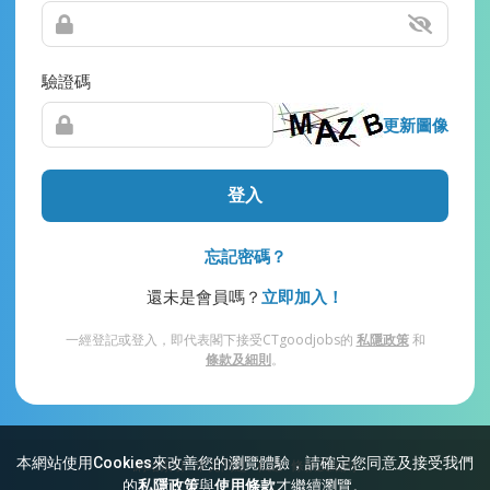
驗證碼
更新圖像
登入
忘記密碼？
還未是會員嗎？
立即加入！
一經登記或登入，即代表閣下接受CTgoodjobs的
私隱政策
和
條款及細則
。
本網站使用Cookies來改善您的瀏覽體驗，請確定您同意及接受我們
網站索引
常見問題
私隱
條款及細則
的
私隱政策
與
使用條款
才繼續瀏覽。