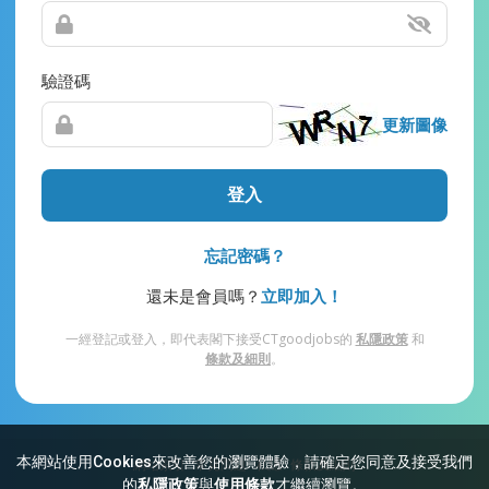
驗證碼
更新圖像
登入
忘記密碼？
還未是會員嗎？
立即加入！
一經登記或登入，即代表閣下接受CTgoodjobs的
私隱政策
和
條款及細則
。
本網站使用Cookies來改善您的瀏覽體驗，請確定您同意及接受我們
網站索引
常見問題
私隱
條款及細則
的
私隱政策
與
使用條款
才繼續瀏覽。