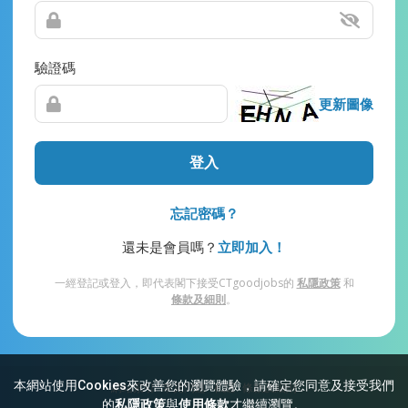
驗證碼
更新圖像
登入
忘記密碼？
還未是會員嗎？
立即加入！
一經登記或登入，即代表閣下接受CTgoodjobs的
私隱政策
和
條款及細則
。
本網站使用Cookies來改善您的瀏覽體驗，請確定您同意及接受我們
網站索引
常見問題
私隱
條款及細則
的
私隱政策
與
使用條款
才繼續瀏覽。