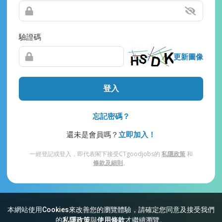
驗證碼
更新圖像
登入
忘記密碼？
還未是會員嗎？
立即加入！
一經登記或登入，即代表閣下接受CTgoodjobs的
私隱政策
和
條款及細則
。
本網站使用Cookies來改善您的瀏覽體驗，請確定您同意及接受我們
網站索引
常見問題
私隱
條款及細則
的
私隱政策
與
使用條款
才繼續瀏覽。