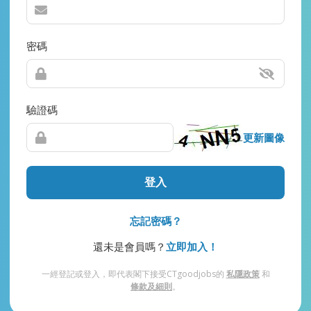
密碼
驗證碼
更新圖像
登入
忘記密碼？
還未是會員嗎？
立即加入！
一經登記或登入，即代表閣下接受CTgoodjobs的
私隱政策
和
條款及細則
。