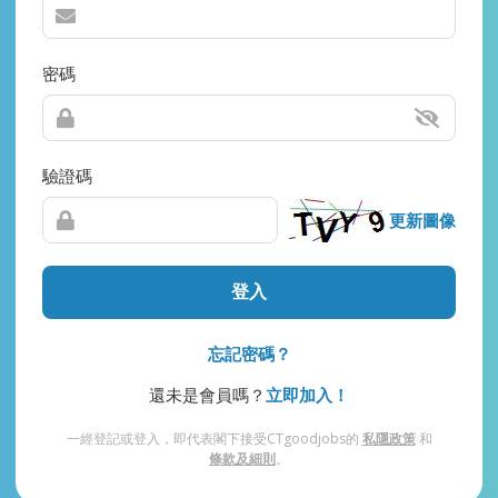
密碼
驗證碼
更新圖像
登入
忘記密碼？
還未是會員嗎？
立即加入！
一經登記或登入，即代表閣下接受CTgoodjobs的
私隱政策
和
條款及細則
。