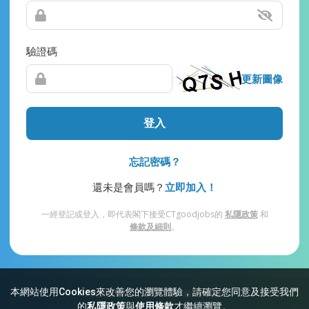
驗證碼
更新圖像
登入
忘記密碼？
還未是會員嗎？
立即加入！
一經登記或登入，即代表閣下接受CTgoodjobs的
私隱政策
和
條款及細則
。
本網站使用Cookies來改善您的瀏覽體驗，請確定您同意及接受我們
網站索引
常見問題
私隱
條款及細則
的
私隱政策
與
使用條款
才繼續瀏覽。