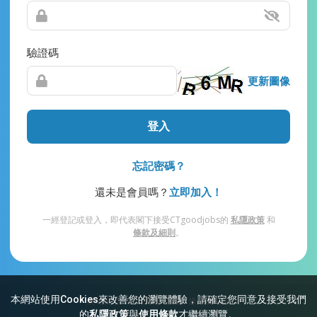
驗證碼
更新圖像
登入
忘記密碼？
還未是會員嗎？
立即加入！
一經登記或登入，即代表閣下接受CTgoodjobs的
私隱政策
和
條款及細則
。
本網站使用Cookies來改善您的瀏覽體驗，請確定您同意及接受我們
網站索引
常見問題
私隱
條款及細則
的
私隱政策
與
使用條款
才繼續瀏覽。