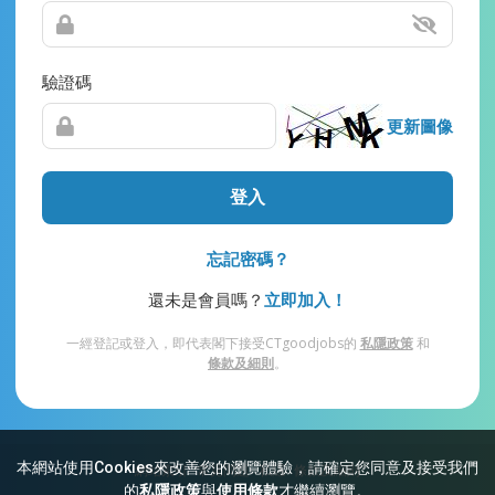
驗證碼
更新圖像
登入
忘記密碼？
還未是會員嗎？
立即加入！
一經登記或登入，即代表閣下接受CTgoodjobs的
私隱政策
和
條款及細則
。
本網站使用Cookies來改善您的瀏覽體驗，請確定您同意及接受我們
網站索引
常見問題
私隱
條款及細則
的
私隱政策
與
使用條款
才繼續瀏覽。