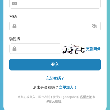
密碼
驗證碼
更新圖像
登入
忘記密碼？
還未是會員嗎？
立即加入！
一經登記或登入，即代表閣下接受CTgoodjobs的
私隱政策
和
條款及細則
。