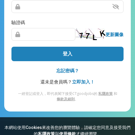
驗證碼
更新圖像
登入
忘記密碼？
還未是會員嗎？
立即加入！
一經登記或登入，即代表閣下接受CTgoodjobs的
私隱政策
和
條款及細則
。
本網站使用Cookies來改善您的瀏覽體驗，請確定您同意及接受我們
網站索引
常見問題
私隱
條款及細則
的
私隱政策
與
使用條款
才繼續瀏覽。