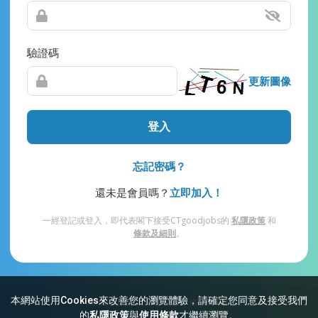
驗證碼
更新圖像
登入
忘記密碼？
還未是會員嗎？
立即加入！
一經登記或登入，即代表閣下接受CTgoodjobs的
私隱政策
和
條款及細則
。
本網站使用Cookies來改善您的瀏覽體驗，請確定您同意及接受我們
網站索引
常見問題
私隱
條款及細則
的
私隱政策
與
使用條款
才繼續瀏覽。