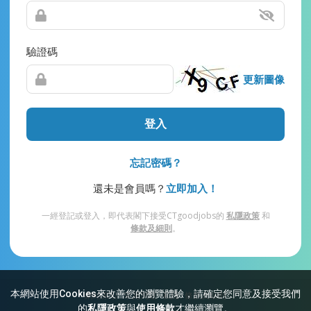
驗證碼
更新圖像
登入
忘記密碼？
還未是會員嗎？
立即加入！
一經登記或登入，即代表閣下接受CTgoodjobs的
私隱政策
和
條款及細則
。
本網站使用Cookies來改善您的瀏覽體驗，請確定您同意及接受我們
網站索引
常見問題
私隱
條款及細則
的
私隱政策
與
使用條款
才繼續瀏覽。