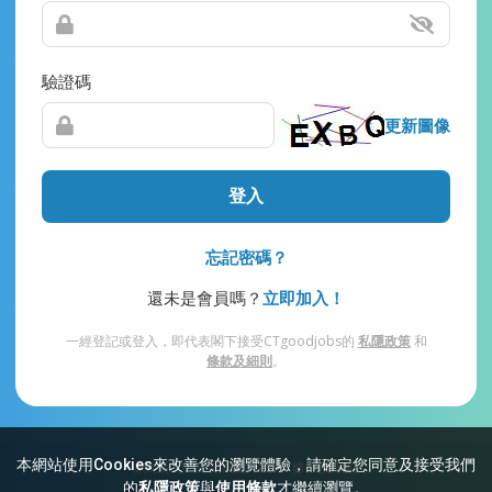
驗證碼
更新圖像
登入
忘記密碼？
還未是會員嗎？
立即加入！
一經登記或登入，即代表閣下接受CTgoodjobs的
私隱政策
和
條款及細則
。
本網站使用Cookies來改善您的瀏覽體驗，請確定您同意及接受我們
網站索引
常見問題
私隱
條款及細則
的
私隱政策
與
使用條款
才繼續瀏覽。