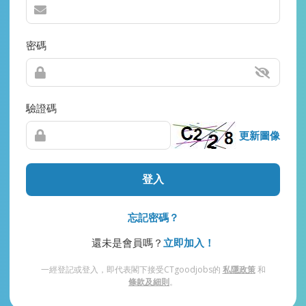
密碼
驗證碼
更新圖像
登入
忘記密碼？
還未是會員嗎？
立即加入！
一經登記或登入，即代表閣下接受CTgoodjobs的
私隱政策
和
條款及細則
。