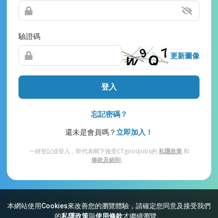
驗證碼
更新圖像
登入
忘記密碼？
還未是會員嗎？
立即加入！
一經登記或登入，即代表閣下接受CTgoodjobs的
私隱政策
和
條款及細則
。
本網站使用Cookies來改善您的瀏覽體驗，請確定您同意及接受我們
網站索引
常見問題
私隱
條款及細則
的
私隱政策
與
使用條款
才繼續瀏覽。