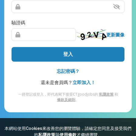
驗證碼
更新圖像
登入
忘記密碼？
還未是會員嗎？
立即加入！
一經登記或登入，即代表閣下接受CTgoodjobs的
私隱政策
和
條款及細則
。
本網站使用Cookies來改善您的瀏覽體驗，請確定您同意及接受我們
網站索引
常見問題
私隱
條款及細則
的
私隱政策
與
使用條款
才繼續瀏覽。