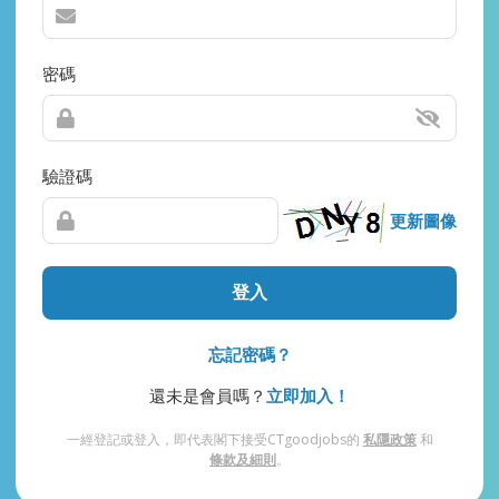
密碼
驗證碼
更新圖像
登入
忘記密碼？
還未是會員嗎？
立即加入！
一經登記或登入，即代表閣下接受CTgoodjobs的
私隱政策
和
條款及細則
。