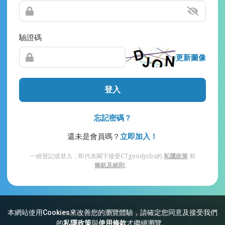
驗證碼
更新圖像
登入
忘記密碼？
還未是會員嗎？
立即加入！
一經登記或登入，即代表閣下接受CTgoodjobs的
私隱政策
和
條款及細則
。
本網站使用Cookies來改善您的瀏覽體驗，請確定您同意及接受我們
網站索引
常見問題
私隱
條款及細則
的
私隱政策
與
使用條款
才繼續瀏覽。