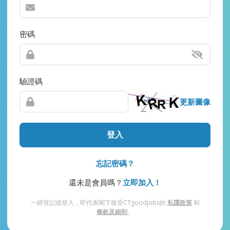
密碼
驗證碼
更新圖像
登入
忘記密碼？
還未是會員嗎？
立即加入！
一經登記或登入，即代表閣下接受CTgoodjobs的
私隱政策
和
條款及細則
。