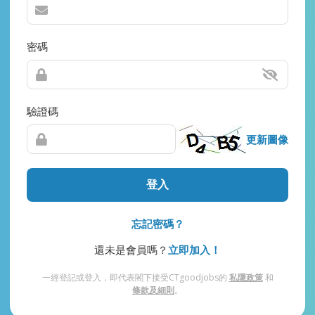
密碼
驗證碼
更新圖像
登入
忘記密碼？
還未是會員嗎？
立即加入！
一經登記或登入，即代表閣下接受CTgoodjobs的
私隱政策
和
條款及細則
。