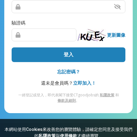
驗證碼
更新圖像
登入
忘記密碼？
還未是會員嗎？
立即加入！
一經登記或登入，即代表閣下接受CTgoodjobs的
私隱政策
和
條款及細則
。
本網站使用Cookies來改善您的瀏覽體驗，請確定您同意及接受我們
網站索引
常見問題
私隱
條款及細則
的
私隱政策
與
使用條款
才繼續瀏覽。