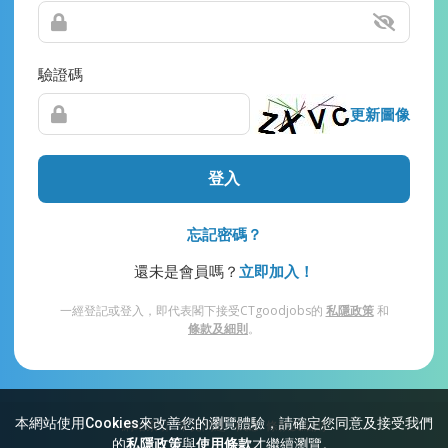
驗證碼
更新圖像
登入
忘記密碼？
還未是會員嗎？
立即加入！
一經登記或登入，即代表閣下接受CTgoodjobs的
私隱政策
和
條款及細則
。
本網站使用Cookies來改善您的瀏覽體驗，請確定您同意及接受我們
網站索引
常見問題
私隱
條款及細則
的
私隱政策
與
使用條款
才繼續瀏覽。