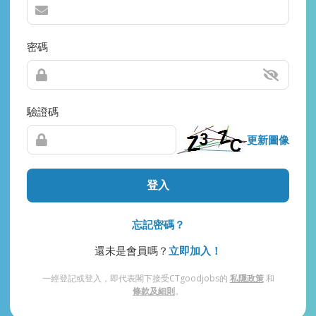
密碼
驗證碼
更新圖像
登入
忘記密碼？
還未是會員嗎？
立即加入！
一經登記或登入，即代表閣下接受CTgoodjobs的
私隱政策
和
條款及細則
。