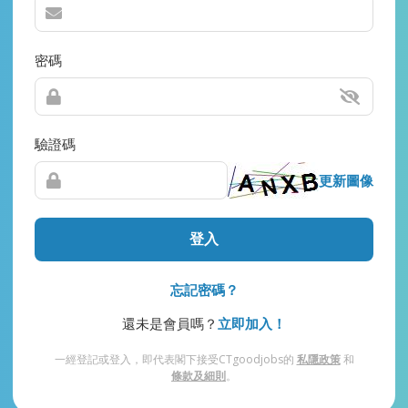
密碼
驗證碼
更新圖像
登入
忘記密碼？
還未是會員嗎？
立即加入！
一經登記或登入，即代表閣下接受CTgoodjobs的
私隱政策
和
條款及細則
。