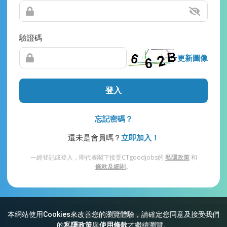
驗證碼
更新圖像
登入
忘記密碼？
還未是會員嗎？
立即加入！
一經登記或登入，即代表閣下接受CTgoodjobs的
私隱政策
和
條款及細則
。
本網站使用Cookies來改善您的瀏覽體驗，請確定您同意及接受我們
網站索引
常見問題
私隱
條款及細則
的
私隱政策
與
使用條款
才繼續瀏覽。