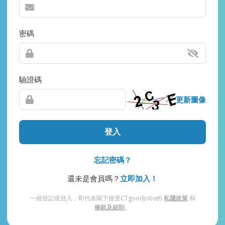
密碼
驗證碼
更新圖像
登入
忘記密碼？
還未是會員嗎？
立即加入！
一經登記或登入，即代表閣下接受CTgoodjobs的
私隱政策
和
條款及細則
。