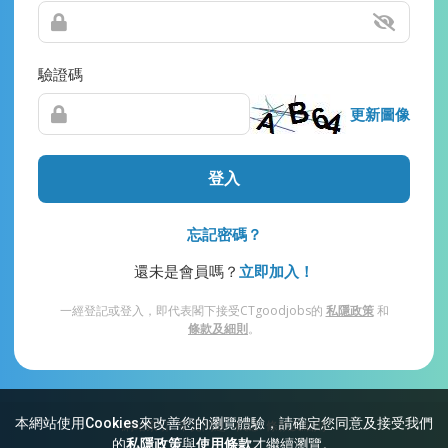
驗證碼
更新圖像
登入
忘記密碼？
還未是會員嗎？
立即加入！
一經登記或登入，即代表閣下接受CTgoodjobs的
私隱政策
和
條款及細則
。
本網站使用Cookies來改善您的瀏覽體驗，請確定您同意及接受我們
網站索引
常見問題
私隱
條款及細則
的
私隱政策
與
使用條款
才繼續瀏覽。