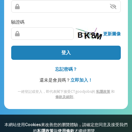
驗證碼
更新圖像
登入
忘記密碼？
還未是會員嗎？
立即加入！
一經登記或登入，即代表閣下接受CTgoodjobs的
私隱政策
和
條款及細則
。
本網站使用Cookies來改善您的瀏覽體驗，請確定您同意及接受我們
網站索引
常見問題
私隱
條款及細則
的
私隱政策
與
使用條款
才繼續瀏覽。