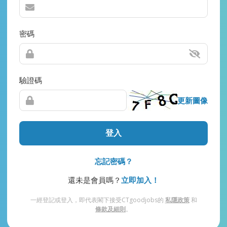
密碼
驗證碼
更新圖像
登入
忘記密碼？
還未是會員嗎？
立即加入！
一經登記或登入，即代表閣下接受CTgoodjobs的
私隱政策
和
條款及細則
。